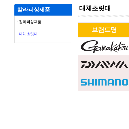
대체초릿대
칼라피싱제품
칼라피싱제품
브랜드명
대체초릿대